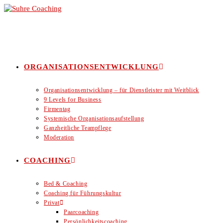
Zum
Inhalt
springen
ORGANISATIONSENTWICKLUNG
Organisationsentwicklung – für Dienstleister mit Weitblick
9 Levels for Business
Firmentag
Systemische Organisationsaufstellung
Ganzheitliche Teampflege
Moderation
COACHING
Bed & Coaching
Coaching für Führungskultur
Privat
Paarcoaching
Persönlichkeitscoaching