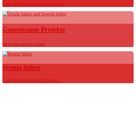
Coach & Organisationsentwicklerin
Gemeinsame Projekte
Mehrgenerationen Teams
Svenja Suhre
Coach & Interkulturelle Trainerin
#Bed&Coaching: