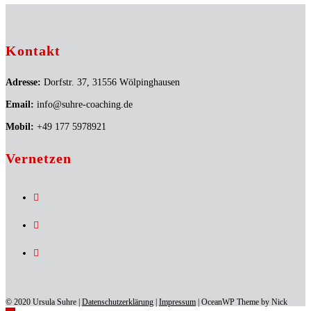
Kontakt
Adresse:
Dorfstr. 37, 31556 Wölpinghausen
Email:
info@suhre-coaching.de
Mobil:
+49 177 5978921
Vernetzen
Opens
in
a
Opens
new
in
tab
a
Opens
new
in
tab
a
new
tab
© 2020 Ursula Suhre |
Datenschutzerklärung
|
Impressum
| OceanWP Theme by Nick