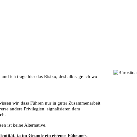
d und ich trage hier das Risiko, deshalb sage ich wo
wissen wir, dass Führen nur in guter Zusammenarbeit
erse andere Privilegien, signalisieren dem
uch.
en ist keine Alternative.
entität, ja im Grunde ein eigenes Führungs-