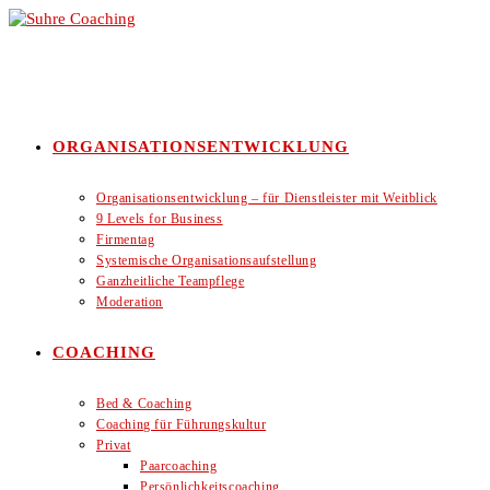
Zum
Inhalt
springen
ORGANISATIONSENTWICKLUNG
Organisationsentwicklung – für Dienstleister mit Weitblick
9 Levels for Business
Firmentag
Systemische Organisationsaufstellung
Ganzheitliche Teampflege
Moderation
COACHING
Bed & Coaching
Coaching für Führungskultur
Privat
Paarcoaching
Persönlichkeitscoaching