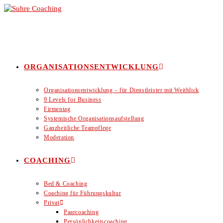
Zum
Inhalt
springen
ORGANISATIONSENTWICKLUNG
Organisationsentwicklung – für Dienstleister mit Weitblick
9 Levels for Business
Firmentag
Systemische Organisationsaufstellung
Ganzheitliche Teampflege
Moderation
COACHING
Bed & Coaching
Coaching für Führungskultur
Privat
Paarcoaching
Persönlichkeitscoaching