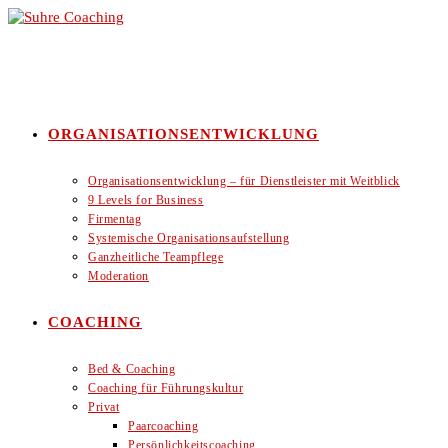
Zum
Inhalt
springen
ORGANISATIONSENTWICKLUNG
Organisationsentwicklung – für Dienstleister mit Weitblick
9 Levels for Business
Firmentag
Systemische Organisationsaufstellung
Ganzheitliche Teampflege
Moderation
COACHING
Bed & Coaching
Coaching für Führungskultur
Privat
Paarcoaching
Persönlichkeitscoaching